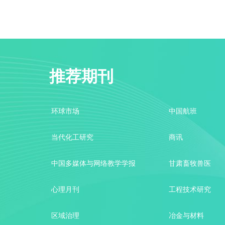
环球市场
中国航班
增加一种维生素可能会对你的排便时间产生意想
西部论丛
城镇建设
当代化工研究
研究表明，多种精神疾病有相同的根源
商讯
产业创新研究
中国知网推荐期刊
智库时代
科学家们在特里·普拉切特的小说中发现了痴呆症
电力设备管理
中国多媒体与网络教学学报
环球市场
中国航班
甘肃畜牧兽医
在希腊发现的43万年前的木棍，是人类最古老的
电子元器件与信息技术
科技传播
当代化工研究
商讯
城市周刊
每天多活动5分钟就能延长你的寿命
心理月刊
中国多媒体与网络教学学报
甘肃畜牧兽医
工程技术研究
名师在线
科学家警告称，北极已进入“极端天气”的新纪元
心理月刊
工程技术研究
艺术家
知识窗
区域治理
区域治理
冶金与材料
研究发现，墨鱼实际上会扭曲光线来吸引配偶