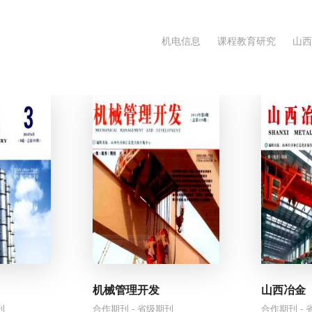
机电信息
课程教育研究
山西
康益处
加有关
”？
机械管理开发
山西冶金
刊
合作期刊 - 省级期刊
合作期刊 -