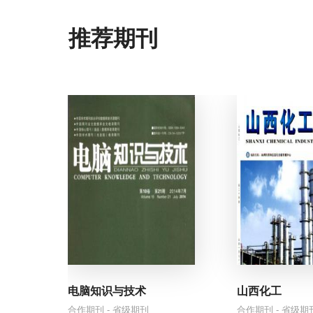
商标异议答辩
商标撤三申请
中国知网推荐期刊
商标撤三答辩
廉价的每日补充剂可能对女性带来令人惊讶的健
商标无效宣告
商标续展
商标宽展
大白鲨随着年龄增长，长出致命的新型牙齿
商标变更
商标转让
补发商标注册证
美国癌症存活率已达到70%的历史高点
发明专利申请
实用新型专利申请
外观设计专利申请
天文学家利用新AI工具检测数百个宇宙异常
专利驳回复审
专利审查答复
专利无效答辩
主要研究指出夜猫子与心脏病发作和中风风险增
专利无效宣告
计算机软件著作权登记
作品著作权登记
爱迪生是否在正式诞生前125年就制造了“奇迹材料
AAA 信用认证
电脑知识与技术
山西化工
ISO9001 质量管理体系认证
合作期刊 - 省级期刊
合作期刊 - 省级期