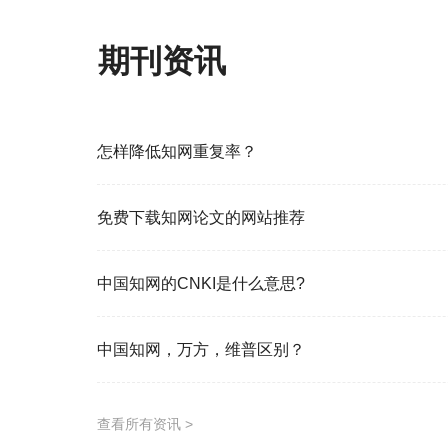
电视技术
如果2032年有一颗小行星撞击月球，余波可能会
作家天地
中国知网期刊资讯
智慧中国
写真地理
科学家们发现阿尔茨海默病问题蛋白背后的“主调
商展经济
视界观
今日自动化
怎样降低知网重复率？
耐克表示其新鞋能改变你的思维。一位神经科学
科学大众
中阿科技论坛
新智慧
免费下载知网论文的网站推荐
研究发现，吃肉的人更可能活到100岁，但这里有
当代体育
新农民
求学
中国知网的CNKI是什么意思?
福岛的微生物意外地未受辐射伤害
科海故事博览(科技探索)
智力
当代家庭教育
中国知网，万方，维普区别？
雄心调查暗示暗能量引人入胜的新理论
畜牧业环境
产业科技创新
摄影与摄像
在美国主要地震热点发现的隐藏断层
查看所有资讯 >
今日消防