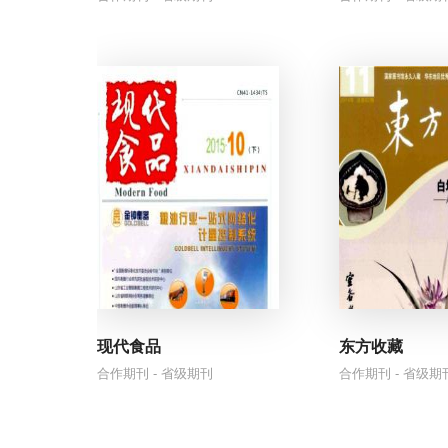
ISO14001 环境管理体系认证
科学家们发现了一种表观遗传开关，可以减缓脂
ISO45001 职业健康安全管理体系
ISO20000 信息技术服务管理认证
ISO27001 信息安全管理体系认证
2025年，罕见章鱼“盛开”进入英国水域，现在我
令人惊叹的化石遗址揭示重大灭绝事件后生命的
一万次脑部扫描揭示了为什么记忆力会随着年龄
微小的气泡帮助癌症侵入新器官——也许是阻止
肠道炎症与阿尔茨海默病的关联再次被证实
现代食品
东方收藏
合作期刊 - 省级期刊
合作期刊 - 省级期
竹子可能成为下一个“超级食物”，但有理由保持