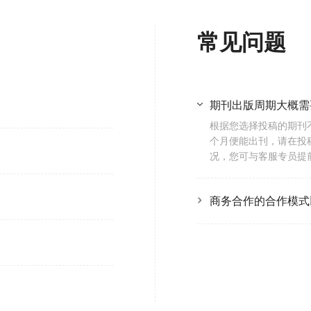
传到地球
常见问题
控因子”
期刊出版周期大概需
家发表看法。
根据您选择投稿的期刊
个月便能出刊，请在投
个问题
况，您可与客服专员提
商务合作的合作模式