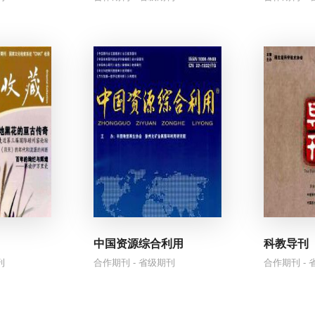
肪细胞的生成
们知道原因了
复苏
变差
癌症的关键
中国资源综合利用
科教导刊
刊
合作期刊 - 省级期刊
合作期刊 -
警惕