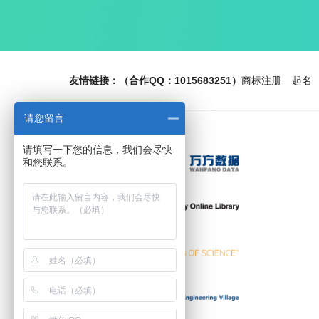
冶金与材料
考试周刊
食品安全导刊
太空微生物突变并发展出非凡的能力
财富生活
传播力研究
当代教研论丛
友情链接：（合作QQ：1015683251）
商标注册
起名
你真的需要排毒吗？肝脏专家的解释
电力系统装备
教学考试
请您留言
经营者
炽热的黑冰可能是海王星狂野磁性的来源
居舍
请填写一下您的信息，我们会尽快
科技创新导报
和您联系。
旅游与摄影
“失落之城”深藏于海底，地球上前所未见
纳税
中国建筑金属结构
现代工业经济和信息化
海星能控制数百英尺高空，却没有大脑。方法如
丝路视野
灌篮
武术研究
科学家识别了定义“你”极限的脑波
体育风尚
文存阅刊
计算机产品与流通