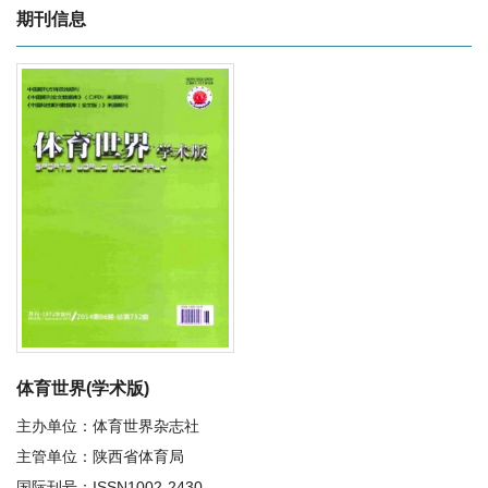
期刊信息
体育世界(学术版)
主办单位：体育世界杂志社
主管单位：陕西省体育局
国际刊号：ISSN1002-2430