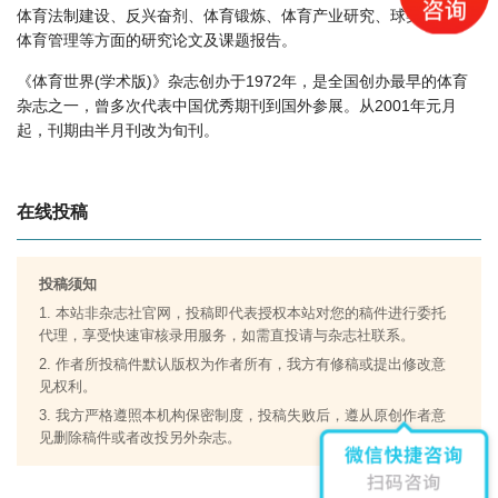
体育世界(学术版)版面费如何收取？
体育法制建设、反兴奋剂、体育锻炼、体育产业研究、球类、社区
体育世界(学术版)是什么级别刊物？
体育管理等方面的研究论文及课题报告。
体育世界(学术版)审稿要多久？
《体育世界(学术版)》杂志创办于1972年，是全国创办最早的体育
体育世界(学术版)是国家级期刊吗？
杂志之一，曾多次代表中国优秀期刊到国外参展。从2001年元月
起，刊期由半月刊改为旬刊。
在线投稿
投稿须知
1. 本站非杂志社官网，投稿即代表授权本站对您的稿件进行委托
代理，享受快速审核录用服务，如需直投请与杂志社联系。
2. 作者所投稿件默认版权为作者所有，我方有修稿或提出修改意
见权利。
3. 我方严格遵照本机构保密制度，投稿失败后，遵从原创作者意
见删除稿件或者改投另外杂志。