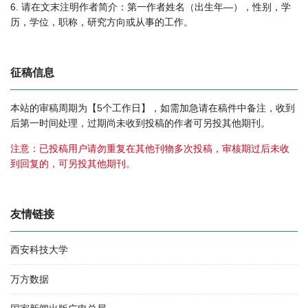
6. 请在文末注明作者简介：第一作者姓名（出生年—），性别，学
历，学位，职称，研究方向或从事的工作。
征稿信息
本站的审稿周期为【5个工作日】，如需加急请在稿件中备注，收到
后第一时间处理，过期尚未收到投稿的作者可另投其他期刊。
注意：已投稿用户请勿重复在其他刊物多次投稿，审核期过后未收
到回复的，可另投其他期刊。
友情链接
西安科技大学
万方数据