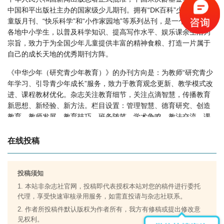
中华少年怎么样？
中国和平出版社主办的国家级少儿期刊。拥有“DK百科”少年版和儿
中华少年版面费如何收取？
童版月刊、“快乐科学”和“小作家园地”等系列丛刊，是一个面向全国
中华少年是什么级别刊物？
各地中小学生，以普及科学知识、提高写作水平、娱乐课余生活为
宗旨，致力于为全国少年儿童提供丰富的精神食粮、打造一片属于
中华少年审稿要多久？
自己的成长天地的优秀期刊方阵。
中华少年是国家级期刊吗？
《中华少年（研究青少年教育）》的办刊方向是：为教师“研究青少
年学习、引导青少年成长”服务，致力于教育观念更新、教学模式改
进、课程教材优化。杂志关注教育细节，关注点滴智慧，传播教育
新思想、新经验、新方法。栏目设置：管理智慧、德育研究、创造
教育、教师发展、教育技巧、班务随笔、学术争鸣、教法交流、课
堂实践、教学设计、教学创新、教学札记。
在线投稿
《中华少年（DK百科儿童版）》关注和贴近少年儿童的生活和学
习，适合中小学生的心理、生理特征与需求，刊物的内容，既有思
想性，又有知识性和趣味性，生动活泼，图文并茂，向中小学生提
投稿须知
供健康有益的精神食粮。
1. 本站非杂志社官网，投稿即代表授权本站对您的稿件进行委托
代理，享受快速审核录用服务，如需直投请与杂志社联系。
《中华少年（艺术创想坊）》用生动活泼的形式，向港、澳、台及
海外华侨、华裔少年儿童介绍祖国的历史、地理、文化艺术、杰出
2. 作者所投稿件默认版权为作者所有，我方有修稿或提出修改意
人物和建设成就，同时反映世界各地中华后代的生活，增进海内外
见权利。