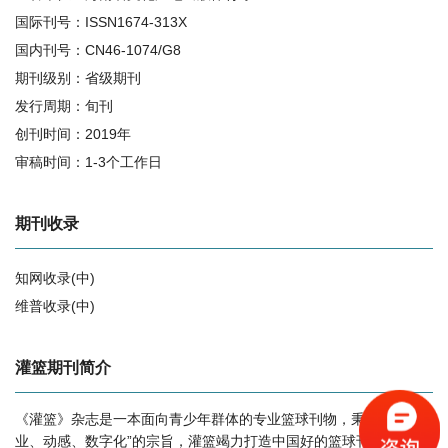
国际刊号：ISSN1674-313X
国内刊号：CN46-1074/G8
期刊级别：省级期刊
发行周期：旬刊
创刊时间：2019年
审稿时间：1-3个工作日
期刊收录
知网收录(中)
维普收录(中)
相关提问
灌篮期刊简介
《灌篮》杂志是一本面向青少年群体的专业篮球刊物，秉持着“专
灌篮的影响因子是多少？
业、动感、数字化”的宗旨，灌篮竭力打造中国好的篮球刊物，带给