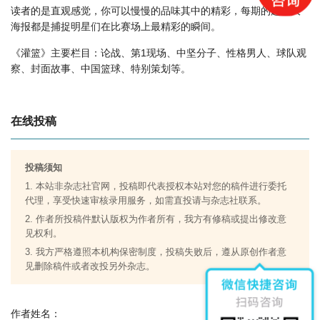
灌篮怎么样？
读者的是直观感觉，你可以慢慢的品味其中的精彩，每期的超级大
灌篮版面费如何收取？
海报都是捕捉明星们在比赛场上最精彩的瞬间。
灌篮是什么级别刊物？
《灌篮》主要栏目：论战、第1现场、中坚分子、性格男人、球队观
灌篮审稿要多久？
察、封面故事、中国篮球、特别策划等。
灌篮是国家级期刊吗？
在线投稿
投稿须知
1. 本站非杂志社官网，投稿即代表授权本站对您的稿件进行委托
代理，享受快速审核录用服务，如需直投请与杂志社联系。
2. 作者所投稿件默认版权为作者所有，我方有修稿或提出修改意
见权利。
3. 我方严格遵照本机构保密制度，投稿失败后，遵从原创作者意
见删除稿件或者改投另外杂志。
作者姓名：