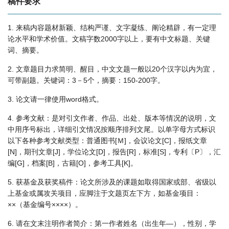
稿件要求
1. 来稿内容题材新颖、结构严谨、文字凝练、阐论精辟，有一定理
论水平和学术价值。文稿字数2000字以上，要有中文标题、关键
词、摘要。
2. 文章题目力求简明、醒目，中文文题一般以20个汉字以内为宜，
可带副题。关键词：3－5个，摘要：150-200字。
3. 论文请一律使用word格式。
4. 参考文献：是对引文作者、作品、出处、版本等情况的说明，文
中用序号标出，详细引文情况按顺序排列文尾。以单字母方式标识
以下各种参考文献类型：普通图书[Ｍ]，会议论文[C]，报纸文章
[N]，期刊文章[J]，学位论文[D]，报告[R]，标准[S]，专利〔P〕，汇
编[G]，档案[B]，古籍[O]，参考工具[K]。
5. 获基金及获奖稿件：论文所涉及的课题如取得国家或部、省级以
上基金或属攻关项目，应脚注于文题页左下方，如基金项目：
××（基金编号××××）。
6. 请在文末注明作者简介：第一作者姓名（出生年—），性别，学