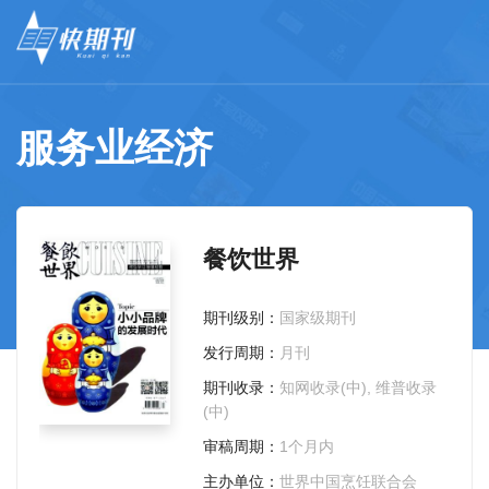
服务业经济
餐饮世界
期刊级别：
国家级期刊
发行周期：
月刊
期刊收录：
知网收录(中), 维普收录
(中)
审稿周期：
1个月内
主办单位：
世界中国烹饪联合会