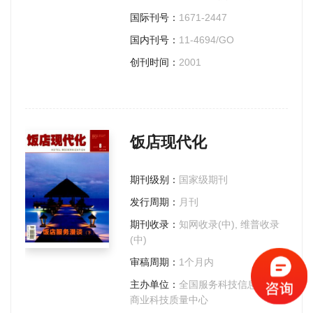
国际刊号：
1671-2447
国内刊号：
11-4694/GO
创刊时间：
2001
饭店现代化
期刊级别：
国家级期刊
发行周期：
月刊
期刊收录：
知网收录(中), 维普收录
(中)
审稿周期：
1个月内
主办单位：
全国服务科技信息中心;
商业科技质量中心