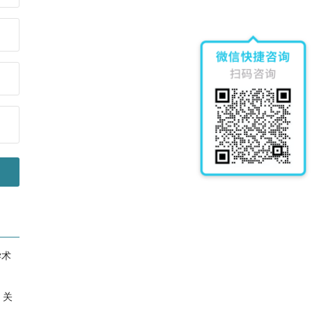
图
il
作者
用。
期刊数
明。
学术
。关