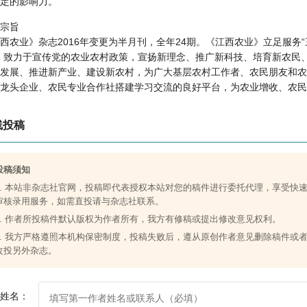
定的影响力。
宗旨
西农业》杂志2016年变更为半月刊，全年24期。《江西农业》立足服务“
，致力于宣传党的农业农村政策，宣扬新理念、推广新科技、培育新农民
发展、推进新产业、建设新农村，为广大基层农村工作者、农民朋友和农
龙头企业、农民专业合作社搭建学习交流的良好平台，为农业增收、农民
康服务。
线投稿
栽培育种（植物栽培、种植、中草药种植等方面文章）
景观农业（花卉种植等方面文章）
投稿须知
畜牧兽医（畜牧养殖、兽医等方面文章）
1. 本站非杂志社官网，投稿即代表授权本站对您的稿件进行委托代理，享受快
加工贮藏（中草药加工、农作作物加工贮藏）
审核录用服务，如需直投请与杂志社联系。
农业气象（农业气候，气象等方面文章）
2. 作者所投稿件默认版权为作者所有，我方有修稿或提出修改意见权利。
农田水利（农田、水文、农业水利工程、水库、农田管理技术等方面文章）
3. 我方严格遵照本机构保密制度，投稿失败后，遵从原创作者意见删除稿件或
农业资源与环境（农业环境治理、农业能源等方面的文章）
改投另外杂志。
新型农业（特色农业、新兴农业、互联网农业等方面文章）
农业资讯（农业信息、农业就业、农业法制性问题、农业教育等方面的文章
要求
姓名：