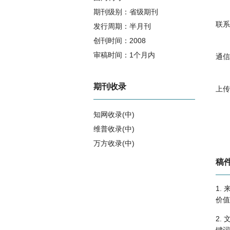
1.
期刊级别：省级期刊
（1
联系
发行周期：半月刊
表）
创刊时间：2008
（2
审稿时间：1个月内
通信
等。
（3
期刊收录
上传
可自
知网收录(中)
（4
维普收录(中)
（5
万方收录(中)
（C
据库
稿
相关提问
（6
1.
（7
价值
江西农业的影响因子是多少？
江西农业怎么样？
2.