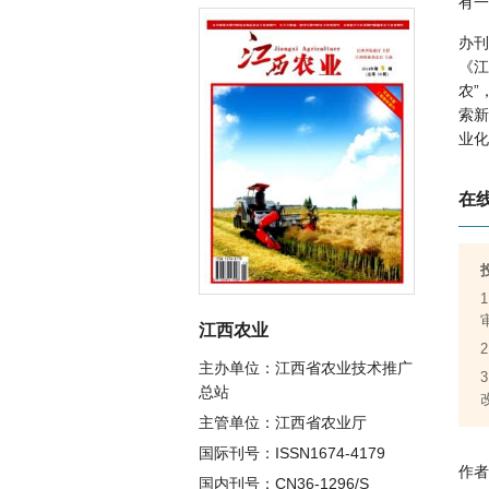
有一
办刊
《江
农”
索新
业化
奔小
在
栏目
1.
2.
3.
4.
江西农业
5.
6.
主办单位：江西省农业技术推广
7.
总站
8.
主管单位：江西省农业厅
9.
国际刊号：ISSN1674-4179
来稿
作者
国内刊号：CN36-1296/S