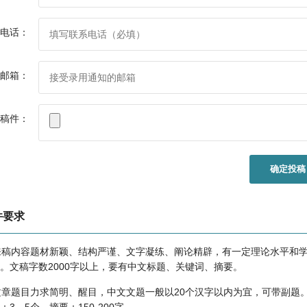
稿件要求
）来稿通过E-mail或其它方式将电子版发至杂志社邮箱，每篇文章（包括
电话：
字数以2400字为宜。
）投稿应注明作者详细联系方式：工作单位、地址、邮编、联系电话及E-ma
邮箱：
）本刊审稿期为1周，在此期间请勿一稿多投，若1周内未收到本刊通知，
稿件：
行处理稿件。请自留底稿，稿件未被录用，恕不退稿。
）各种基金资助项目文章，请注明项目名称及项目编号，此类文章优先录
确定投稿
）本刊已加入《中国学术期刊（光盘版）》、《中国期刊全文数据库
JFD）》、《中国学术期刊综合评价数据库（CA-JCED）》、中文科技
，如作者不同意编入以上数据库，在投搞时注明。
件要求
）本刊对所录稿件有编辑处理及摘要发表的权利，作者如不同意请事先声
 来稿内容题材新颖、结构严谨、文字凝练、阐论精辟，有一定理论水平和
）文章内容严禁抄袭、剽窃，作者来稿文责自负。
。文稿字数2000字以上，要有中文标题、关键词、摘要。
 文章题目力求简明、醒目，中文文题一般以20个汉字以内为宜，可带副题