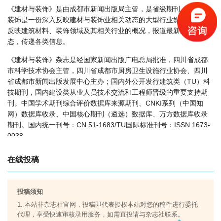
《建材与装饰》是由成都市新闻出版局主管，是省级期刊。建材与
建材与装饰的影响因子是多少？
装饰是一份深入反映建材与装饰业相关动态的大型行业媒体，全面
建材与装饰怎么样？
反映建筑材料、装饰领域及其相关行业的概况，报道最新技术动
建材与装饰版面费如何收取？
态，传递各类信息。
建材与装饰是什么级别刊物？
《建材与装饰》杂志是经国家新闻出版广电总局批准，四川省成都
建材与装饰审稿要多久？
市科学技术协会主管，四川省成都市厨房卫生设施行业协会、四川
建材与装饰是国家级期刊吗？
省成都市新闻出版发展中心主办；国内外公开发行建筑类（TU）科
技期刊，国内建设类从业人员技术交流和工程师晋级的重要支持期
刊。中国学术期刊综合评价数据库来源期刊、CNKI系列（中国知
网）数据库收录、中国核心期刊（遴选）数据库、万方数据库收录
期刊。国内统一刊号：CN 51-1683/TU国际标准刊号：ISSN 1673-
0038。
《建材与装饰》现开设：规划与设计、施工技术、工艺与设备、质
在线投稿
检·研究、地质·勘察·测绘、电力建设、交通建设、水利建设、园林
装饰、经济·管理·综述等栏目。以上栏目设置均符合期刊相关规定，
也符合职称评审中对职称论文的相关要求。具体征稿事宜说明如
投稿须知
下：
1. 本站非杂志社官网，投稿即代表授权本站对您的稿件进行委托
代理，享受快速审核录用服务，如需直投请与杂志社联系。
一、征 稿 要 求