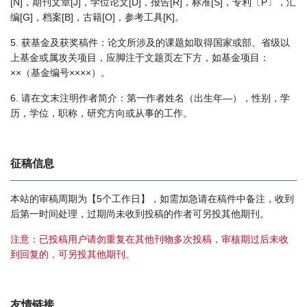
[N]，期刊文章[J]，学位论文[D]，报告[R]，标准[S]，专利〔P〕，汇
编[G]，档案[B]，古籍[O]，参考工具[K]。
5. 获基金及获奖稿件：论文所涉及的课题如取得国家或部、省级以
上基金或属攻关项目，应脚注于文题页左下方，如基金项目：
××（基金编号××××）。
6. 请在文末注明作者简介：第一作者姓名（出生年—），性别，学
历，学位，职称，研究方向或从事的工作。
征稿信息
本站的审稿周期为【5个工作日】，如需加急请在稿件中备注，收到
后第一时间处理，过期尚未收到投稿的作者可另投其他期刊。
注意：已投稿用户请勿重复在其他刊物多次投稿，审核期过后未收
到回复的，可另投其他期刊。
友情链接