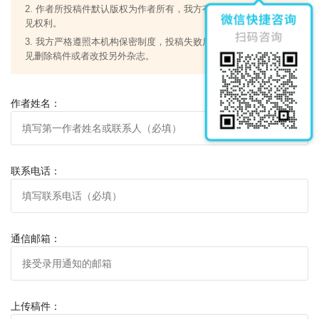
2. 作者所投稿件默认版权为作者所有，我方有修稿或提出修改意
稿件应具有科学性、先进性和实用性，论点明确、论据可靠、数据
见权利。
准确、逻辑严谨、文字通顺。论文3500字符数以内（计空格和标
3. 我方严格遵照本机构保密制度，投稿失败后，遵从原创作者意
点）图片、表格按实际占用版面大小计算。
见删除稿件或者改投另外杂志。
论文的基本要素齐全，文章标题、作者姓名、作者单位、省市邮
编、摘要、关键词、结语、参考文献、个人简介等。所投稿件请保
作者姓名：
证文章版权的独立性，无抄袭、署名排序无争议、文责自负，请勿
一稿多投！
来稿请使用word排版，并请注明作者姓名、单位、通讯地址、邮
编、电子信箱、联系电话等。
联系电话：
二、特 别 说 明
投寄论文经本刊编辑部审阅通过后，将在《建材与装饰》杂志刊
发。每篇论文收到后3个工作日内给予答复是否被录用（敬请及时询
通信邮箱：
问，以防耽误），论文发表后，本编辑部向每位第一作者赠送一本
当期样刊，以便使用。如有疑问请来电核实，以避免不必要损失。
（注：所投论文，文责自负。）
上传稿件：