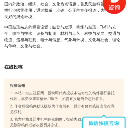
中国航班版面费如何收取？
国内外政治、经济、社会、文化热点话题，普及民航科普知识，发
中国航班是什么级别刊物？
挥行业喉舌作用，通过权威、准确、公正的宣传报道，为行业创造
良好的舆论环境。
中国航班审稿要多久？
中国航班是国家级期刊吗？
中国航班杂志的栏目设置：纵览与发现、机场与航班、飞行与安
全、航空与技术、设备与制造、材料与工艺、科技与发展、交通与
物流、遥感与勘测、电子与信息、气象与环境、文化与社会、理论
与争鸣、文化与社会。
在线投稿
投稿须知
1. 本站非杂志社官网，投稿即代表授权本站对您的稿件进行委托
代理，享受快速审核录用服务，如需直投请与杂志社联系。
2. 作者所投稿件默认版权为作者所有，我方有修稿或提出修改意
见权利。
3. 我方严格遵照本机构保密制度，投稿失败后，遵从原创作者意
见删除稿件或者改投另外杂志。