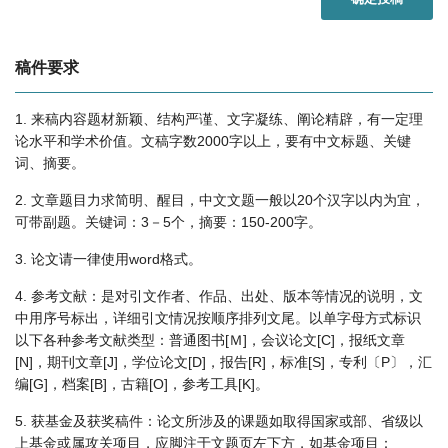
稿件要求
1. 来稿内容题材新颖、结构严谨、文字凝练、阐论精辟，有一定理
论水平和学术价值。文稿字数2000字以上，要有中文标题、关键
词、摘要。
2. 文章题目力求简明、醒目，中文文题一般以20个汉字以内为宜，
可带副题。关键词：3－5个，摘要：150-200字。
3. 论文请一律使用word格式。
4. 参考文献：是对引文作者、作品、出处、版本等情况的说明，文
中用序号标出，详细引文情况按顺序排列文尾。以单字母方式标识
以下各种参考文献类型：普通图书[Ｍ]，会议论文[C]，报纸文章
[N]，期刊文章[J]，学位论文[D]，报告[R]，标准[S]，专利〔P〕，汇
编[G]，档案[B]，古籍[O]，参考工具[K]。
5. 获基金及获奖稿件：论文所涉及的课题如取得国家或部、省级以
上基金或属攻关项目，应脚注于文题页左下方，如基金项目：