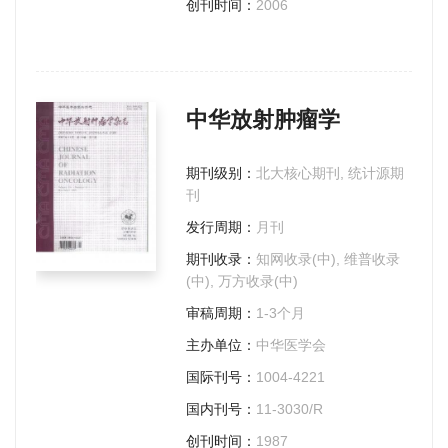
创刊时间：
2006
中华放射肿瘤学
期刊级别：
北大核心期刊, 统计源期
刊
发行周期：
月刊
期刊收录：
知网收录(中), 维普收录
(中), 万方收录(中)
审稿周期：
1-3个月
主办单位：
中华医学会
国际刊号：
1004-4221
国内刊号：
11-3030/R
创刊时间：
1987