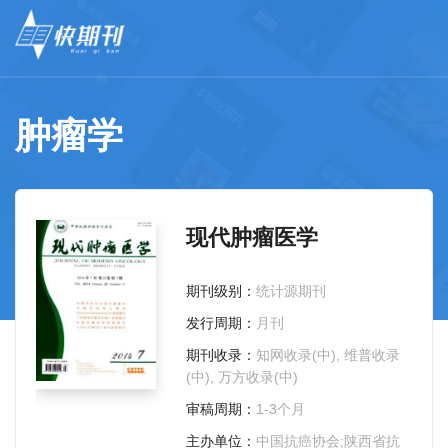
肿瘤学
现代肿瘤医学
期刊级别：
统计源期刊
发行周期：
月刊
期刊收录：
知网收录(中), 维普收录
(中), 万方收录(中)
审稿周期：
1-3个月
主办单位：
中国抗癌协会;陕西省抗