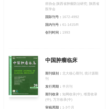
癌协会;陕西省肿瘤防治研究; 陕西省
医学会
国际刊号：
1672-4992
国内刊号：
61-1415/R
创刊时间：
1993
中国肿瘤临床
期刊级别：
北大核心期刊, 统计源期
刊
发行周期：
半月刊
期刊收录：
知网收录(中), 维普收录
(中), 万方收录(中)
审稿周期：
1-3个月