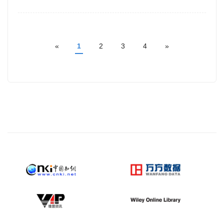
«
1
2
3
4
»