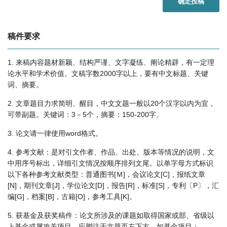
确定投稿
稿件要求
1. 来稿内容题材新颖、结构严谨、文字凝练、阐论精辟，有一定理
论水平和学术价值。文稿字数2000字以上，要有中文标题、关键
词、摘要。
2. 文章题目力求简明、醒目，中文文题一般以20个汉字以内为宜，
可带副题。关键词：3－5个，摘要：150-200字。
3. 论文请一律使用word格式。
4. 参考文献：是对引文作者、作品、出处、版本等情况的说明，文
中用序号标出，详细引文情况按顺序排列文尾。以单字母方式标识
以下各种参考文献类型：普通图书[Ｍ]，会议论文[C]，报纸文章
[N]，期刊文章[J]，学位论文[D]，报告[R]，标准[S]，专利〔P〕，汇
编[G]，档案[B]，古籍[O]，参考工具[K]。
5. 获基金及获奖稿件：论文所涉及的课题如取得国家或部、省级以
上基金或属攻关项目，应脚注于文题页左下方，如基金项目：