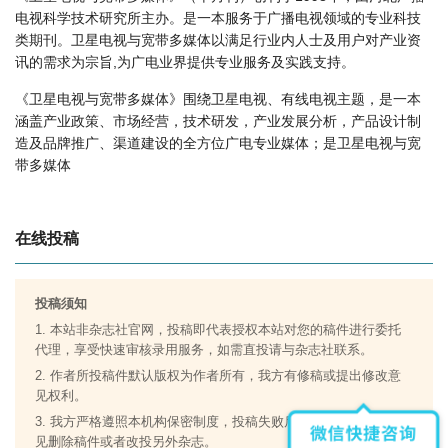
电视科学技术研究所主办。是一本服务于广播电视领域的专业科技
卫星电视与宽带多媒体怎么样？
类期刊。卫星电视与宽带多媒体以满足行业内人士及用户对产业资
卫星电视与宽带多媒体版面费如何收取？
讯的需求为宗旨,为广电业界提供专业服务及实践支持。
卫星电视与宽带多媒体是什么级别刊物？
《卫星电视与宽带多媒体》围绕卫星电视、有线电视主题，是一本
卫星电视与宽带多媒体审稿要多久？
涵盖产业政策、市场经营，技术研发，产业发展分析，产品设计制
卫星电视与宽带多媒体是国家级期刊吗？
造及品牌推广、渠道建设的全方位广电专业媒体；是卫星电视与宽
带多媒体
在线投稿
投稿须知
1. 本站非杂志社官网，投稿即代表授权本站对您的稿件进行委托
代理，享受快速审核录用服务，如需直投请与杂志社联系。
2. 作者所投稿件默认版权为作者所有，我方有修稿或提出修改意
见权利。
3. 我方严格遵照本机构保密制度，投稿失败后，遵从原创作者意
见删除稿件或者改投另外杂志。