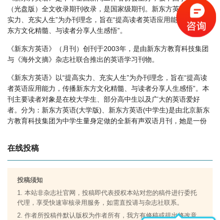
（光盘版）全文收录期刊收录，是国家级期刊。新东方英语以“提高
新东方英语怎么样？
实力、充实人生”为办刊理念，旨在“提高读者英语应用能力，传播新
新东方英语版面费如何收取？
东方文化精髓、与读者分享人生感悟”。
新东方英语是什么级别刊物？
《新东方英语》（月刊）创刊于2003年，是由新东方教育科技集团
新东方英语审稿要多久？
与《海外文摘》杂志社联合推出的英语学习刊物。
新东方英语是国家级期刊吗？
《新东方英语》以“提高实力、充实人生”为办刊理念，旨在“提高读
者英语应用能力，传播新东方文化精髓、与读者分享人生感悟”。本
刊主要读者对象是在校大学生、部分高中生以及广大的英语爱好
者。分为：新东方英语(大学版)、新东方英语(中学生)是由北京新东
方教育科技集团为中学生量身定做的全新有声双语月刊，她是一份
集“时尚、实用、趣味、人文关怀”于一体的杂志，其目的在于激发
初、中级英语学习者学习兴趣，帮助他们找到适合自己的英语学习
在线投稿
方法，培养良好的英语学习习惯，顺利通过升学以及各种初中级水
平考试。
投稿须知
1. 本站非杂志社官网，投稿即代表授权本站对您的稿件进行委托
代理，享受快速审核录用服务，如需直投请与杂志社联系。
2. 作者所投稿件默认版权为作者所有，我方有修稿或提出修改意