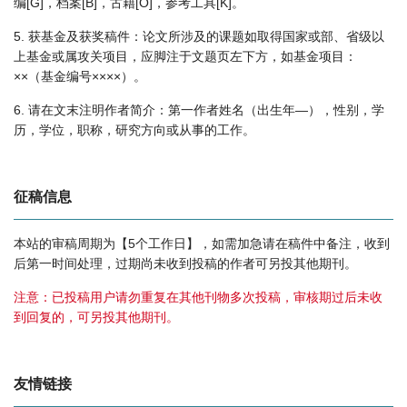
编[G]，档案[B]，古籍[O]，参考工具[K]。
5. 获基金及获奖稿件：论文所涉及的课题如取得国家或部、省级以
上基金或属攻关项目，应脚注于文题页左下方，如基金项目：
××（基金编号××××）。
6. 请在文末注明作者简介：第一作者姓名（出生年—），性别，学
历，学位，职称，研究方向或从事的工作。
征稿信息
本站的审稿周期为【5个工作日】，如需加急请在稿件中备注，收到
后第一时间处理，过期尚未收到投稿的作者可另投其他期刊。
注意：已投稿用户请勿重复在其他刊物多次投稿，审核期过后未收
到回复的，可另投其他期刊。
友情链接