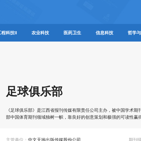
工程科技II
农业科技
医药卫生
信息科技
哲学与
足球俱乐部
《足球俱乐部》是江西省报刊传媒有限责任公司主办，被中国学术期
部中国体育期刊领域独树一帜，靠良好的创意策划和极强的可读性赢
主管单位：
中文天地出版传媒股份公司
期刊