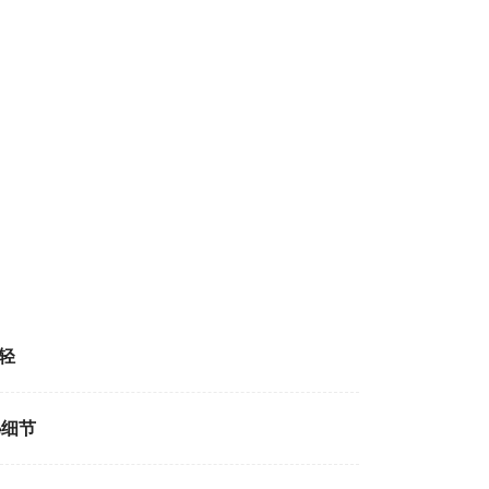
轻
秘细节