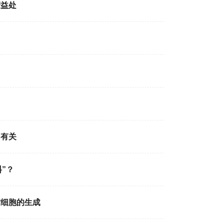
康益处
加有关
”？
肪细胞的生成