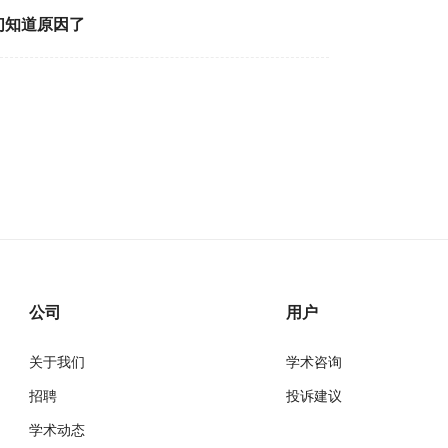
们知道原因了
公司
用户
关于我们
学术咨询
招聘
投诉建议
学术动态