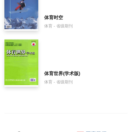
体育时空
体育 - 省级期刊
体育世界(学术版)
体育 - 省级期刊