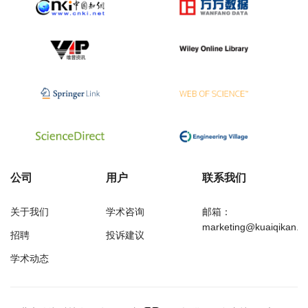
公司
用户
联系我们
关于我们
学术咨询
邮箱：
marketing@kuaiqikan.c
招聘
投诉建议
学术动态
万方
经济研究导刊