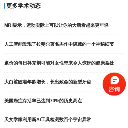
更多学术动态
MRI显示，运动实际上可以让你的大脑看起来更年轻
人工智能发现了拉斐尔著名杰作中隐藏的一个神秘细节
廉价的每日补充剂可能对女性带来令人惊讶的健康益处
大白鲨随着年龄增长，长出致命的新型牙齿
美国癌症存活率已达到70%的历史高点
天文学家利用新AI工具检测数百个宇宙异常