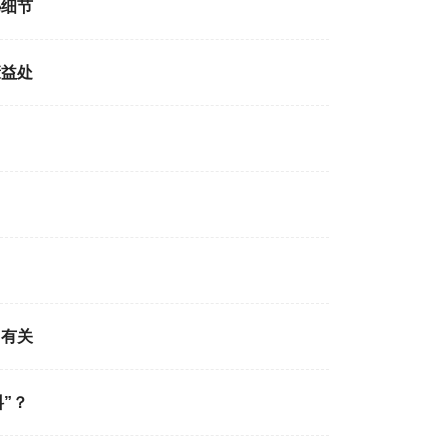
秘细节
康益处
加有关
”？