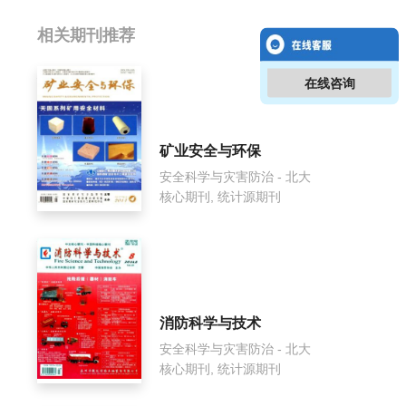
相关提问
相关期刊推荐
生命与灾害影响因子是多少？
在线咨询
生命与灾害怎么样？
矿业安全与环保
生命与灾害面费如何收取？
安全科学与灾害防治 - 北大
核心期刊, 统计源期刊
生命与灾害是什么级别刊物？
生命与灾害审稿要多久？
生命与灾害是国家级期刊吗？
消防科学与技术
安全科学与灾害防治 - 北大
核心期刊, 统计源期刊