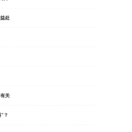
康益处
加有关
”？