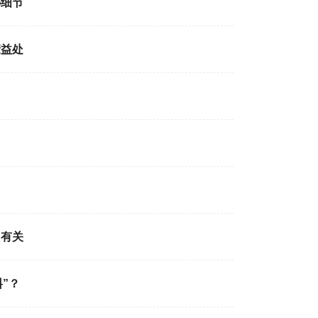
秘细节
康益处
加有关
”？