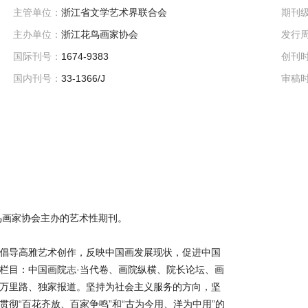
主管单位：
浙江省文学艺术界联合会
期刊
主办单位：
浙江花鸟画家协会
发行
国际刊号：
1674-9383
创刊
国内刊号：
33-1366/J
审稿
鸟画家协会主办的艺术性期刊。
倡导高雅艺术创作，反映中国画发展现状，促进中国
栏目：中国画院志·当代卷、画院纵横、院长论坛、画
万里路、独家报道。坚持为社会主义服务的方向，坚
彻“百花齐放、百家争鸣”和“古为今用、洋为中用”的