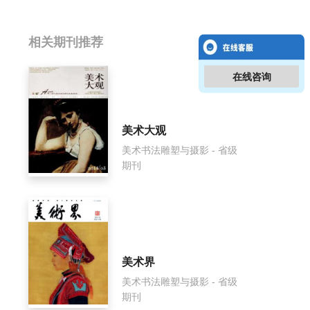
相关提问
相关期刊推荐
中国画画刊影响因子是多少？
在线咨询
中国画画刊怎么样？
美术大观
中国画画刊面费如何收取？
美术书法雕塑与摄影 - 省级
期刊
中国画画刊是什么级别刊物？
中国画画刊审稿要多久？
中国画画刊是国家级期刊吗？
美术界
美术书法雕塑与摄影 - 省级
期刊