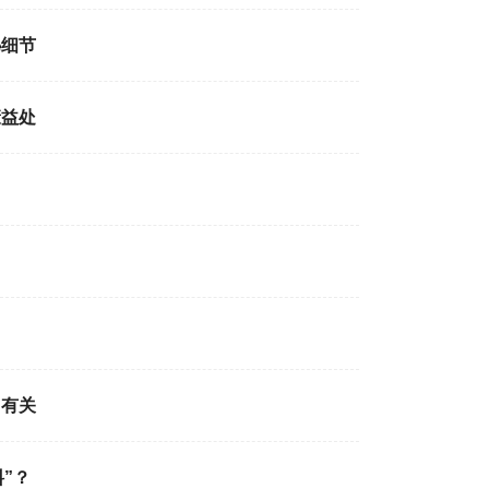
秘细节
康益处
加有关
”？