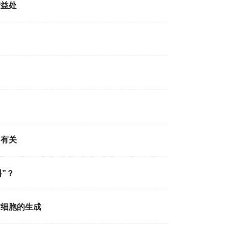
康益处
加有关
”？
肪细胞的生成