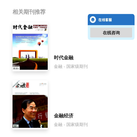
相关提问
相关期刊推荐
新疆金融影响因子是多少？
在线咨询
新疆金融怎么样？
新疆金融面费如何收取？
时代金融
金融 - 国家级期刊
新疆金融是什么级别刊物？
新疆金融审稿要多久？
新疆金融是国家级期刊吗？
金融经济
金融 - 国家级期刊