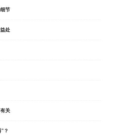
秘细节
康益处
加有关
”？