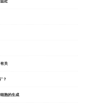
康益处
加有关
”？
肪细胞的生成