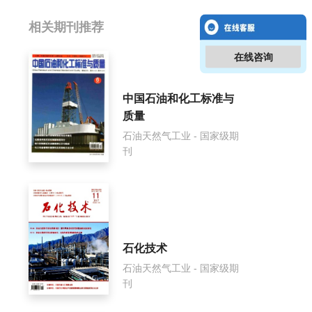
相关提问
相关期刊推荐
在线咨询
石油地球物理勘探影响因子是多少？
石油地球物理勘探怎么样？
中国石油和化工标准与
质量
石油地球物理勘探面费如何收取？
石油天然气工业 - 国家级期
刊
石油地球物理勘探是什么级别刊物？
石油地球物理勘探审稿要多久？
石油地球物理勘探是国家级期刊吗？
石化技术
石油天然气工业 - 国家级期
刊