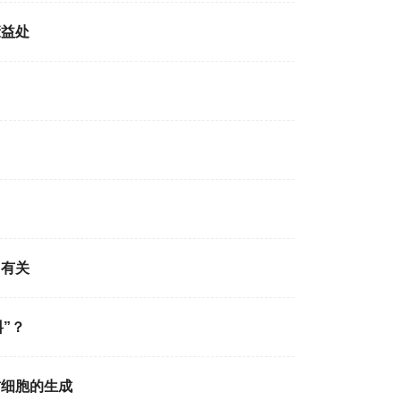
康益处
加有关
”？
肪细胞的生成