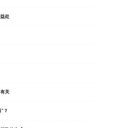
康益处
加有关
”？