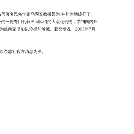
当代著名民俗学家乌丙安教授誉为“神州大地绽开了一
一的一份专门刊载民间风俗的大众化刊物，受到国内外
族乘家书加以珍视与珍藏。获奖情况：2003年7月
以杂志社官方消息为准。