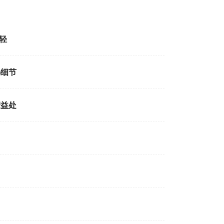
轻
秘细节
康益处