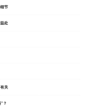
秘细节
康益处
加有关
”？