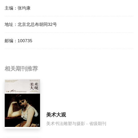
主编：
张均康
地址：
北京北总布胡同32号
邮编：
100735
相关提问
相关期刊推荐
荣宝斋影响因子是多少？
荣宝斋怎么样？
荣宝斋面费如何收取？
美术大观
美术书法雕塑与摄影 - 省级期刊
荣宝斋是什么级别刊物？