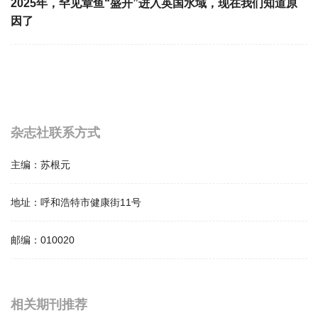
2025年，罕见章鱼“盛开”进入英国水域，现在我们知道原
因了
杂志社联系方式
主编：
苏根元
地址：
呼和浩特市健康街11号
邮编：
010020
相关提问
相关期刊推荐