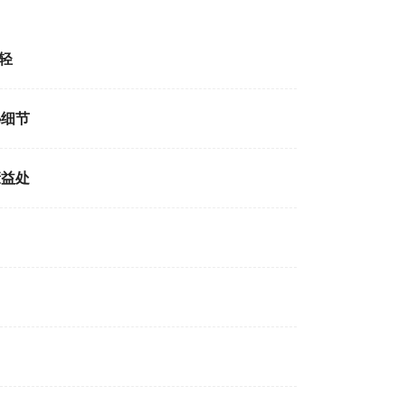
轻
秘细节
康益处