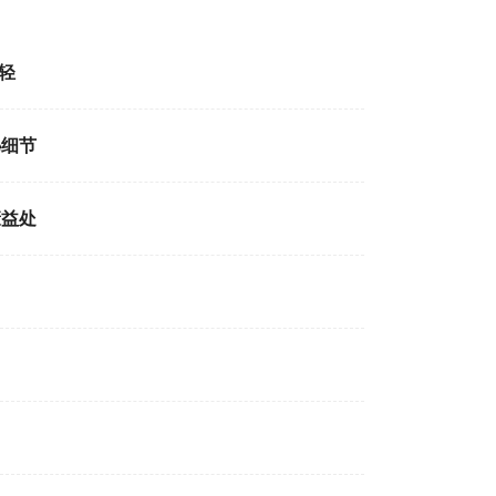
轻
秘细节
康益处