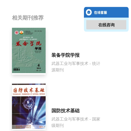
相关提问
相关期刊推荐
在线咨询
国外坦克影响因子是多少？
国外坦克怎么样？
装备学院学报
国外坦克面费如何收取？
武器工业与军事技术 - 统计
源期刊
国外坦克是什么级别刊物？
国外坦克审稿要多久？
国外坦克是国家级期刊吗？
国防技术基础
武器工业与军事技术 - 国家
级期刊