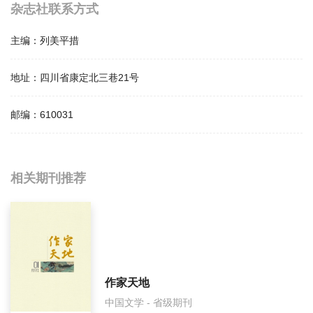
杂志社联系方式
主编：
列美平措
地址：
四川省康定北三巷21号
邮编：
610031
相关提问
相关期刊推荐
贡嘎山影响因子是多少？
贡嘎山怎么样？
贡嘎山面费如何收取？
作家天地
中国文学 - 省级期刊
贡嘎山是什么级别刊物？