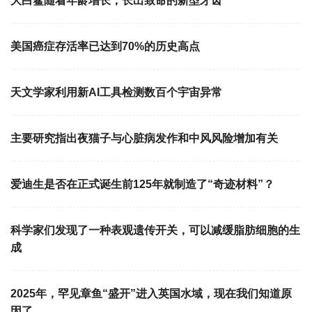
大白鲨随着年龄增长，长出致命的新型牙齿
美国癌症存活率已达到70%的历史高点
天文学家利用新AI工具检测数百个宇宙异常
主要研究指出夜猫子与心脏病发作和中风风险增加有关
爱迪生是否在正式诞生前125年就制造了“奇迹材料”？
科学家们发现了一种表观遗传开关，可以减缓脂肪细胞的生
成
2025年，罕见章鱼“盛开”进入英国水域，现在我们知道原
因了