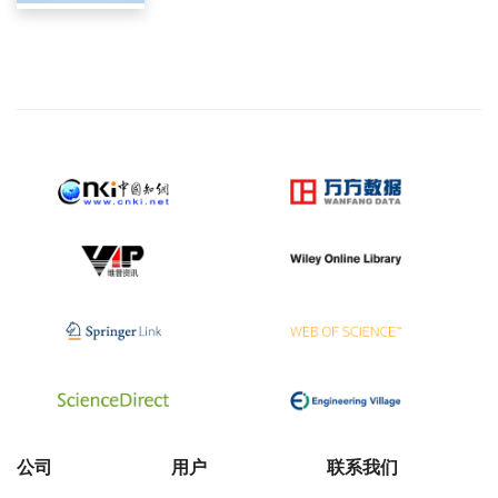
公司
用户
联系我们