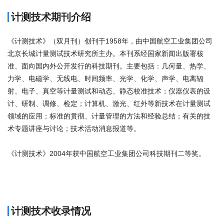
计测技术期刊介绍
《计测技术》（双月刊）创刊于1958年，由中国航空工业集团公司
北京长城计量测试技术研究所主办。本刊系经国家新闻出版署核
准、面向国内外公开发行的科技期刊。主要包括：几何量、热学、
力学、电磁学、无线电、时间频率、光学、化学、声学、电离辐
射、电子、真空等计量测试和动态、静态校准技术；仪器仪表的设
计、研制、调修、检定；计算机、激光、红外等新技术在计量测试
领域的应用；标准的贯彻、计量管理的方法和经验总结；有关的技
术专题讲座与讨论；技术活动消息报道等。
《计测技术》2004年获中国航空工业集团公司科技期刊二等奖。
商标注册
计测技术收录情况