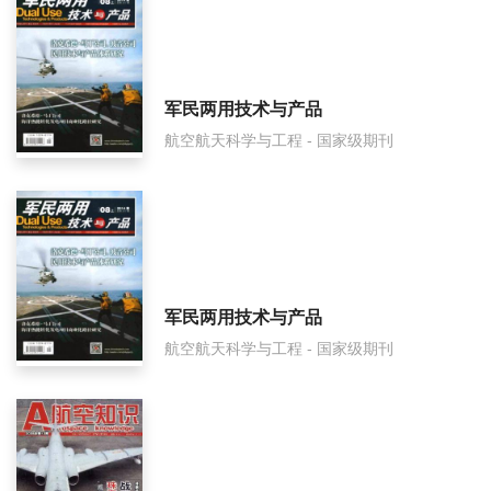
计测技术怎么样？
计测技术面费如何收取？
军民两用技术与产品
航空航天科学与工程 - 国家级期刊
计测技术是什么级别刊物？
计测技术审稿要多久？
计测技术是国家级期刊吗？
军民两用技术与产品
航空航天科学与工程 - 国家级期刊