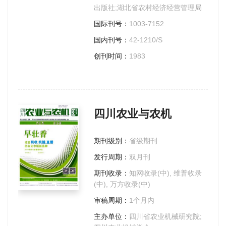
出版社;湖北省农村经济经营管理局
国际刊号：
1003-7152
国内刊号：
42-1210/S
创刊时间：
1983
四川农业与农机
期刊级别：
省级期刊
发行周期：
双月刊
期刊收录：
知网收录(中), 维普收录
(中), 万方收录(中)
审稿周期：
1个月内
主办单位：
四川省农业机械研究院;