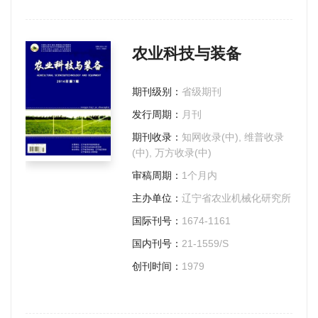
农业科技与装备
期刊级别：
省级期刊
发行周期：
月刊
期刊收录：
知网收录(中), 维普收录
(中), 万方收录(中)
审稿周期：
1个月内
主办单位：
辽宁省农业机械化研究所
国际刊号：
1674-1161
国内刊号：
21-1559/S
创刊时间：
1979