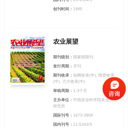
创刊时间：
1995
农业展望
期刊级别：
国家级期刊
发行周期：
月刊
期刊收录：
知网收录(中), 维普收录
(中), 万方收录(中)
审稿周期：
1-3个月
主办单位：
中国农业科学院农业信息
研究所
国际刊号：
1673-3908
国内刊号：
11-5343/S