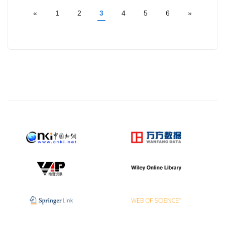
«
1
2
3
4
5
6
»