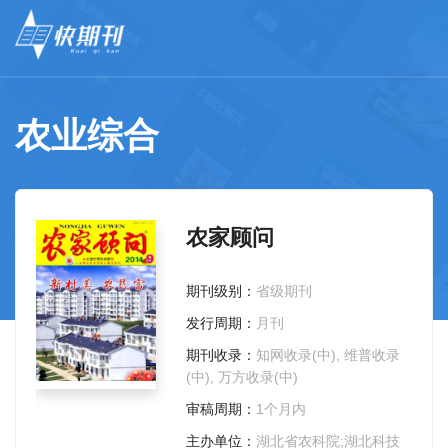
农业综合
农家顾问
期刊级别：
省级期刊
发行周期：
月刊
期刊收录：
知网收录(中), 维普收录
(中), 万方收录(中)
审稿周期：
1个月内
主办单位：
湖北省农科院;湖北科技