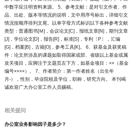
中数字应注明资料来源。 5、参考文献：是对引文作者、作
品、出处、版本等情况的说明，文中用序号标出，详细引文
情况按顺序排列文尾。以单字母方式标识以下各种参考文献
类型：普通图书[Ｍ]，会议论文[C]，报纸文章[N]，期刊文章
[J]，学位论文[D]，报告[R]，标准[S]，专利〔P〕，汇编
[G]，档案[B]，古籍[O]，参考工具[K]。 6、获基金及获奖稿
件：论文所涉及的课题如取得国家或部、省级以上基金或属
攻关项目，应脚注于文题页左下方，如基金项目：××（基金
编号××××）。 7、作者简介：第一作者姓名（出生年
月-），性别，毕业院校及学位，职称，研究方向。 本刊竭
诚欢迎广大办公室工作人员赐稿。
宝宝起名
起名
相关提问
办公室业务影响因子是多少？