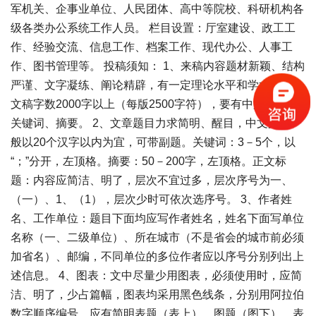
军机关、企事业单位、人民团体、高中等院校、科研机构各
级各类办公系统工作人员。 栏目设置：厅室建设、政工工
作、经验交流、信息工作、档案工作、现代办公、人事工
作、图书管理等。
投稿须知：
1、来稿内容题材新颖、结构
严谨、文字凝练、阐论精辟，有一定理论水平和学术价值。
文稿字数2000字以上（每版2500字符），要有中文标题、
关键词、摘要。 2、文章题目力求简明、醒目，中文文题一
般以20个汉字以内为宜，可带副题。关键词：3－5个，以
“；”分开，左顶格。摘要：50－200字，左顶格。正文标
题：内容应简洁、明了，层次不宜过多，层次序号为一、
（一）、1、（1），层次少时可依次选序号。 3、作者姓
名、工作单位：题目下面均应写作者姓名，姓名下面写单位
名称（一、二级单位）、所在城市（不是省会的城市前必须
加省名）、邮编，不同单位的多位作者应以序号分别列出上
述信息。 4、图表：文中尽量少用图表，必须使用时，应简
洁、明了，少占篇幅，图表均采用黑色线条，分别用阿拉伯
数字顺序编号，应有简明表题（表上）、图题（图下），表