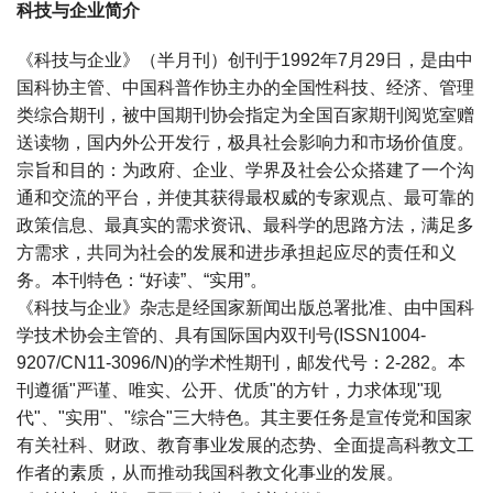
科技与企业简介
《科技与企业》（半月刊）创刊于1992年7月29日，是由中
国科协主管、中国科普作协主办的全国性科技、经济、管理
类综合期刊，被中国期刊协会指定为全国百家期刊阅览室赠
送读物，国内外公开发行，极具社会影响力和市场价值度。
宗旨和目的：为政府、企业、学界及社会公众搭建了一个沟
通和交流的平台，并使其获得最权威的专家观点、最可靠的
政策信息、最真实的需求资讯、最科学的思路方法，满足多
方需求，共同为社会的发展和进步承担起应尽的责任和义
务。本刊特色：“好读”、“实用”。
《科技与企业》杂志是经国家新闻出版总署批准、由中国科
学技术协会主管的、具有国际国内双刊号(ISSN1004-
9207/CN11-3096/N)的学术性期刊，邮发代号：2-282。本
刊遵循"严谨、唯实、公开、优质"的方针，力求体现"现
代"、"实用"、"综合"三大特色。其主要任务是宣传党和国家
有关社科、财政、教育事业发展的态势、全面提高科教文工
作者的素质，从而推动我国科教文化事业的发展。