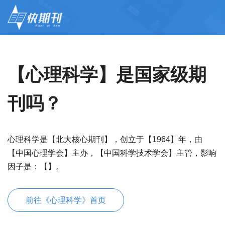
【心理科学】是国家级期
刊吗？
心理科学是【北大核心期刊】，创立于【1964】年，由
【中国心理学会】主办，【中国科学技术学会】主管，影响
因子是：【】。
前往《心理科学》首页