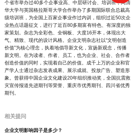
个省市举办过40多个企事业高、中层研讨会、培训班，同清
华大学与英国格拉斯哥大学合作举办了多期国际联合总裁高
级培训班，为全国上百家企事业作过内训，组织过近50次企
业热点话题征文，进行了近百80多期富有特色、有深度的独
家策划。杂志为全彩色、全铜板、大度16开本，体现出大
气、精致、现代的设计风格。企业文明杂志社以“文明创造
价值”为核心理念，执着地倡导新文化，宣扬新观念，传播
新文明。在为读者、作者、员工，也为企业、社会、合作者
创造价值的同时，实现着自己的价值。成千上万的企业和官
产学人士通过杂志发表成果、展示成就、投放广告、塑造形
象。曾获得中国企业文化建设20年组织推动奖，全国抗震救
灾宣传报道先进期刊等荣誉、重庆市优秀期刊、四川省优秀
期刊。
宝宝起名
起名
相关提问
企业文明影响因子是多少？