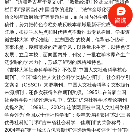
展"、"边疆考古与华夏文明"、"数量经济理论及应用"等特色
栏目和"探索当代中国哲学的道路"、"法律全球化研究"、"政
治文明与政府治理"等专题栏目，面向国内外学者征集优秀
稿件，努力把特色专栏办成反映本领域最新研究成果的前沿
阵地，根据学术热点和时代特点不断推出专题栏目。学报遵
循吉林大学"求实创新，励志图强"的校训，倡导潜心钻研，
实事求是，厚积薄发的严谨学风，以质量求生存，以特色谋
发展，立足本校，面向国内外，刊发了一批在学术界产生广
泛影响的学术力作，形成了鲜明的风格和特色。
《吉林大学社会科学学报》不仅是"中国人文社会科学核心
期刊"、全国"综合性人文社会科学类核心期刊"、社会科学引
文索引（CSSCI）来源期刊、中国人文社会科学引文数据库
来源期刊，还多次获得各种期刊奖项。1995年在首届全国
社会科学期刊奖评选活动中，荣获"优秀社科学术理论期刊
奖提名奖"；1999年、2002年连续两届被中国人文社科学报
学会评为"全国双十佳社科学报"；多年来连续获得"东北三省
优秀社科期刊"和"吉林省社会科学十佳期刊"的荣誉称号；
2004年在"第一届北方优秀期刊"评选活动中被评为"十佳"期