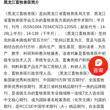
黑龙江畜牧兽医简介
《黑龙江畜牧兽医》是由黑龙江省畜牧兽医局主管、黑龙江
省畜牧兽医学会主办的畜牧兽医方面的A类学术期刊；半月
刊，刊号：ISSN1004-7034/CN23-1205/S；邮发代号：14-
28(上半月)，14-138（下半月）。 《黑龙江畜牧兽医》坚持
党的基本路线和“双百方针”，“坚持以普及为主、普及与提高
相结合的办刊方针，面向生产、面生基层、面向读者，为生
产、教学、科研和科教兴牧服务。读者对象是畜牧兽医中初
级专业技术人员，养殖专业人员、畜禽养殖户和饲养者、兽
药、饲料和畜产品生产加工营销人员，科研人员、院校师
生，畜牧兽医行政管理人员。 《黑龙江畜牧兽医》现已是
集国家优秀科技期刊、中国期刊方阵“双百期刊”、全国畜牧
兽医优秀科技期刊、黑龙江省科技精品期刊于一身的品牌期
刊，是省级主办的畜牧兽医专业领域唯一连续7次入选全国
中文核心期刊、成为国际著名检索系统《化学文摘》刊源的
期刊，是RCCSE中国学术期刊（A-）精品期刊，在全国畜