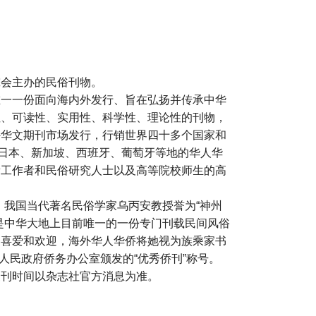
究会主办的民俗刊物。
唯一一份面向海内外发行、旨在弘扬并传承中华
性、可读性、实用性、科学性、理论性的刊物，
外华文期刊市场发行，行销世界四十多个国家和
、日本、新加坡、西班牙、葡萄牙等地的华人华
遗工作者和民俗研究人士以及高等院校师生的高
，我国当代著名民俗学家乌丙安教授誉为“神州
是中华大地上目前唯一的一份专门刊载民间风俗
的喜爱和欢迎，海外华人华侨将她视为族乘家书
省人民政府侨务办公室颁发的“优秀侨刊”称号。
复刊时间以杂志社官方消息为准。