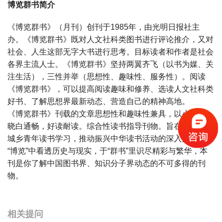
博览群书简介
《博览群书》（月刊）创刊于1985年，由光明日报社主
办。《博览群书》既对人文社科类图书进行评论推介，又对
社会、人生这部无字大书进行思考。目标读者和作者是社会
各界主流人士。《博览群书》坚持两翼齐飞（以书为媒、关
注生活），三性并举（思想性、趣味性、服务性）。阅读
《博览群书》，可以提高阅读趣味和修养、选读人文社科类
好书、了解思想界最新动态、营造自己的精神高地。
《博览群书》刊载的文章思想性和趣味性兼具，以小见大，
晓白通畅，好读耐读。综合性读书指导刊物。旨在引导广大
城乡青年读书学习，推动振兴中华读书活动的深入开展。在
“博览”中看透历史与现实，于“群书”里识尽精彩与繁华，本
刊是你了解中国图书界、知识分子界动态的不可多得的刊
物。
宝宝起名
起名
相关提问