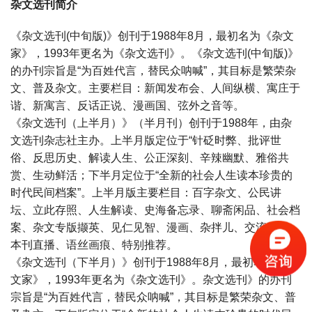
杂文选刊简介
《杂文选刊(中旬版)》创刊于1988年8月，最初名为《杂文
家》，1993年更名为《杂文选刊》。《杂文选刊(中旬版)》
的办刊宗旨是“为百姓代言，替民众呐喊”，其目标是繁荣杂
文、普及杂文。主要栏目：新闻发布会、人间纵横、寓庄于
谐、新寓言、反话正说、漫画国、弦外之音等。
《杂文选刊（上半月）》（半月刊）创刊于1988年，由杂
文选刊杂志社主办。上半月版定位于“针砭时弊、批评世
俗、反思历史、解读人生、公正深刻、辛辣幽默、雅俗共
赏、生动鲜活；下半月定位于“全新的社会人生读本珍贵的
时代民间档案”。上半月版主要栏目：百字杂文、公民讲
坛、立此存照、人生解读、史海备忘录、聊斋闲品、社会档
案、杂文专版撷英、见仁见智、漫画、杂拌儿、交流平台、
本刊直播、语丝画痕、特别推荐。
《杂文选刊（下半月）》创刊于1988年8月，最初名为《杂
文家》，1993年更名为《杂文选刊》。杂文选刊》的办刊
宗旨是“为百姓代言，替民众呐喊”，其目标是繁荣杂文、普