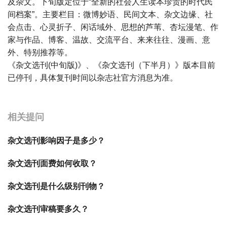
及杂文。下旬版定位于“全新的社会人生读本珍贵的时代民
间档案”。主要栏目：微博妙语、民间文本、杂文边缘、社
会点击、心灵折子、闲话域外、思想的芦苇、杏坛漫笔、作
家与作品、博客、温故、交流平台、来来往往、漫画、意
外、特别推荐等。
《杂文选刊(中旬版)》、《杂文选刊（下半月）》版本目前
已停刊，具体复刊时间以杂志社官方消息为准。
宝宝起名
起名
相关提问
杂文选刊影响因子是多少？
杂文选刊面费如何收取？
杂文选刊是什么级别刊物？
杂文选刊审稿要多久？