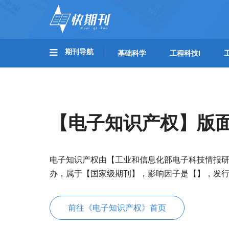
期刊导航
基础科学
工程科技I
【电子知识产权】版
电子知识产权由【工业和信息化部电子科技情报研
办，属于【国家级期刊】，影响因子是【】，发
前往《电子知识产权》首页