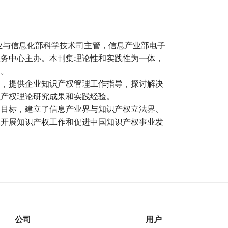
工业与信息化部科学技术司主管，信息产业部电子
服务中心主办。本刊集理论性和实践性为一体，
刊。
息，提供企业知识产权管理工作指导，探讨解决
识产权理论研究成果和实践经验。
为目标，建立了信息产业界与知识产权立法界、
业开展知识产权工作和促进中国知识产权事业发
公司
用户