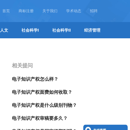
首页
商标注册
关于我们
学术动态
招聘
人文
社会科学I
社会科学II
经济管理
相关提问
电子知识产权怎么样？
电子知识产权面费如何收取？
电子知识产权是什么级别刊物？
电子知识产权审稿要多久？