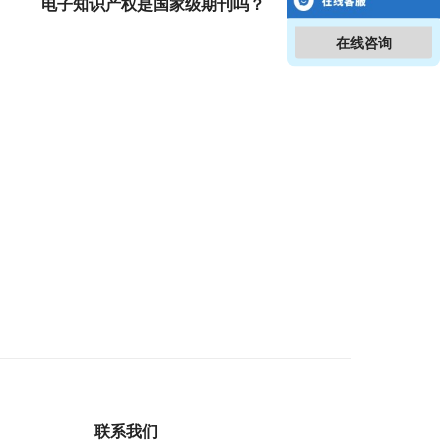
电子知识产权是国家级期刊吗？
在线咨询
联系我们