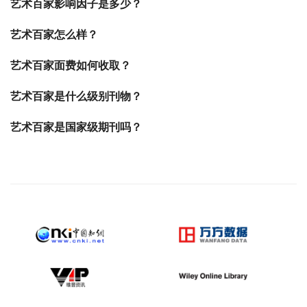
艺术百家影响因子是多少？
艺术百家怎么样？
艺术百家面费如何收取？
艺术百家是什么级别刊物？
艺术百家是国家级期刊吗？