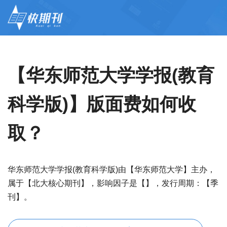
【华东师范大学学报(教育
科学版)】版面费如何收
取？
华东师范大学学报(教育科学版)由【华东师范大学】主办，
属于【北大核心期刊】，影响因子是【】，发行周期：【季
刊】。