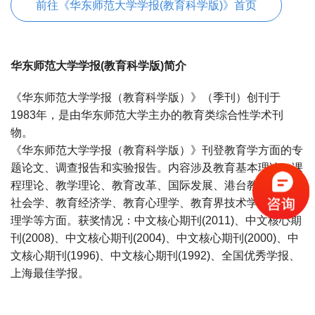
前往《华东师范大学学报(教育科学版)》首页
华东师范大学学报(教育科学版)简介
《华东师范大学学报（教育科学版）》（季刊）创刊于
1983年，是由华东师范大学主办的教育类综合性学术刊
物。
《华东师范大学学报（教育科学版）》刊登教育学方面的专
题论文、调查报告和实验报告。内容涉及教育基本理论、课
程理论、教学理论、教育改革、国际发展、港台教育及教育
社会学、教育经济学、教育心理学、教育界技术学、教育物
理学等方面。获奖情况：中文核心期刊(2011)、中文核心期
刊(2008)、中文核心期刊(2004)、中文核心期刊(2000)、中
文核心期刊(1996)、中文核心期刊(1992)、全国优秀学报、
上海最佳学报。
宝宝起名
起名