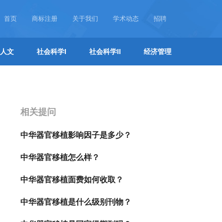
首页
商标注册
关于我们
学术动态
招聘
人文
社会科学I
社会科学II
经济管理
相关提问
中华器官移植影响因子是多少？
中华器官移植怎么样？
中华器官移植面费如何收取？
中华器官移植是什么级别刊物？