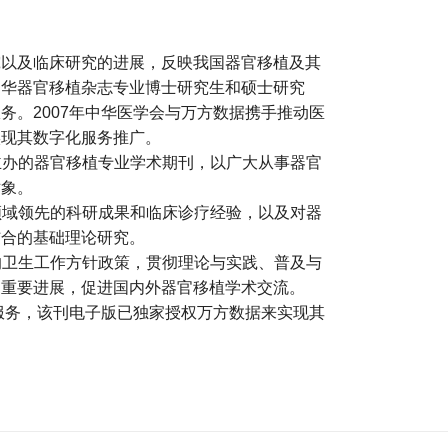
究以及临床研究的进展，反映我国器官移植及其
中华器官移植杂志专业博士研究生和硕士研究
务。2007年中华医学会与万方数据携手推动医
实现其数字化服务推广。
会主办的器官移植专业学术期刊，以广大从事器官
对象。
植领域领先的科研成果和临床诊疗经验，以及对器
结合的基础理论研究。
家的卫生工作方针政策，贯彻理论与实践、普及与
的重要进展，促进国内外器官移植学术交流。
息服务，该刊电子版已独家授权万方数据来实现其