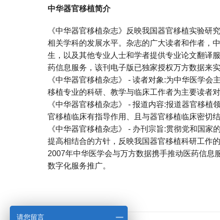
中华器官移植简介
《中华器官移植杂志》反映我国器官移植实验研
相关学科的发展水平。杂志的广大读者和作者，
生，以及其他专业人士和学者提供专业论文翻译服
药信息服务，该刊电子版已独家授权万方数据来
《中华器官移植杂志》 - 读者对象:为中华医学
移植专业的科研、教学与临床工作者为主要读者
《中华器官移植杂志》 - 报道内容:报道器官移
官移植临床有指导作用、且与器官移植临床密切
《中华器官移植杂志》 - 办刊宗旨:贯彻党和国
提高相结合的方针，反映我国器官移植科研工作
2007年中华医学会与万方数据携手推动医药信
数字化服务推广。
宝宝起名
起名
请您留言