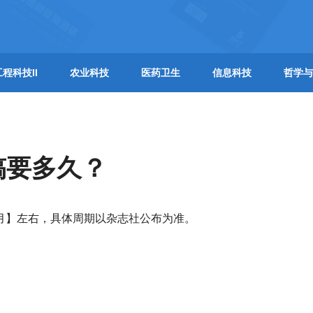
工程科技II
农业科技
医药卫生
信息科技
哲学与
稿要多久？
个月】左右，具体周期以杂志社公布为准。