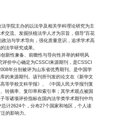
东政法学院主办的以法学及相关学科理论研究为主
术交流、发掘扶植法学人才为宗旨，倡导“百花
的政治与学术导向，强化质量意识，追求学术高
秀的法学研究成果。
与创新性兼备、前瞻性与导向性并举的鲜明风
究评价中心确定为CSSCI来源期刊，是CSSCI
、2008年分别被评为山东省优秀期刊。是中国学
据库的来源期刊。该刊所刊发的论文在《新华文
《高等学校文科学报》、《中国人民大学报刊复
率、转摘率、复印率和索引率；其学术观点被国
因子等诸项评价指标在国内法学类学术期刊中均
总计2624个，分布27个国家和地区，个人读
广泛的影响力。