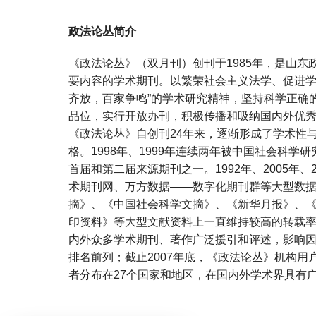
政法论丛简介
《政法论丛》（双月刊）创刊于1985年，是山
要内容的学术期刊。以繁荣社会主义法学、促进学
齐放，百家争鸣”的学术研究精神，坚持科学正确
品位，实行开放办刊，积极传播和吸纳国内外优
《政法论丛》自创刊24年来，逐渐形成了学术性
格。1998年、1999年连续两年被中国社会科学研
首届和第二届来源期刊之一。1992年、2005年
术期刊网、万方数据——数字化期刊群等大型数
摘》、《中国社会科学文摘》、《新华月报》、
印资料》等大型文献资料上一直维持较高的转载
内外众多学术期刊、著作广泛援引和评述，影响
排名前列；截止2007年底，《政法论丛》机构用户
者分布在27个国家和地区，在国内外学术界具有
宝宝起名
起名