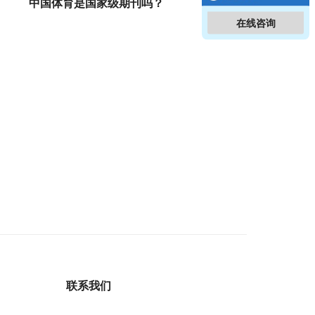
中国体育是国家级期刊吗？
在线咨询
联系我们