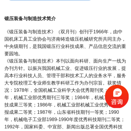
锻压装备与制造技术简介
《锻压装备与制造技术》（双月刊）创刊于1966年，由中
国机床工具工业协会与济南铸造锻压机械研究所共同主办，
中央级期刊，是我国锻压行业科技成果、产品信息交流的重
要园地。
《锻压装备与制造技术》本刊以面向科研、面向生产一线为
办刊方针。以振兴我国机械工业、促进锻压行业的发展，提
高本行业科技人员、管理干部和技术工人的业务水平，服务
大专院校理工专业师生教学科研工作为办刊宗旨。获奖情
况：1978年，全国机械工业科学大会优秀期刊奖；1981
年，机械工业部优秀期刊三等奖；1984年，机械工业部科
技成果三等奖；1986年，机械工业部机械工业优秀科技情
报成果二等奖；1987年，山东省科技期刊一等奖；1990
年，机械电子工业部1989-1990年度优秀科技期刊二等奖；
1992年，国家科委、中宣部、新闻出版总署全国优秀科技