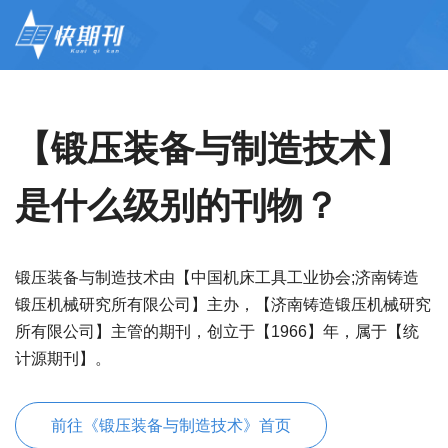
【锻压装备与制造技术】
是什么级别的刊物？
锻压装备与制造技术由【中国机床工具工业协会;济南铸造
锻压机械研究所有限公司】主办，【济南铸造锻压机械研究
所有限公司】主管的期刊，创立于【1966】年，属于【统
计源期刊】。
前往《锻压装备与制造技术》首页