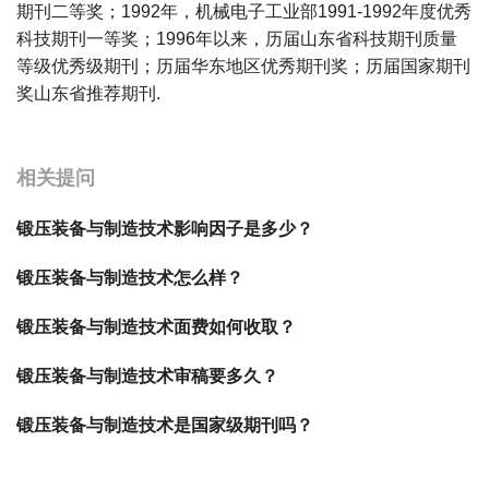
期刊二等奖；1992年，机械电子工业部1991-1992年度优秀
科技期刊一等奖；1996年以来，历届山东省科技期刊质量
等级优秀级期刊；历届华东地区优秀期刊奖；历届国家期刊
奖山东省推荐期刊.
宝宝起名
起名
相关提问
锻压装备与制造技术影响因子是多少？
锻压装备与制造技术怎么样？
锻压装备与制造技术面费如何收取？
锻压装备与制造技术审稿要多久？
锻压装备与制造技术是国家级期刊吗？